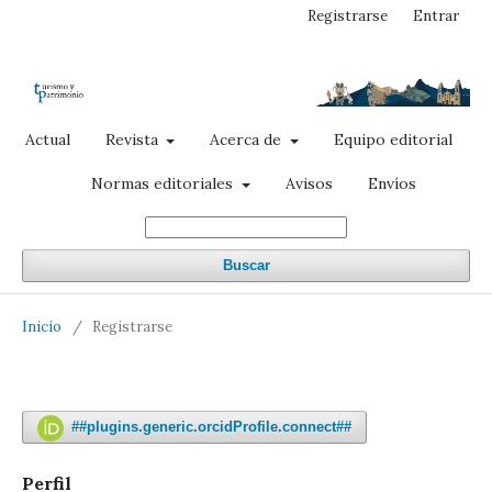
Registrarse
Entrar
Actual
Revista
Acerca de
Equipo editorial
Normas editoriales
Avisos
Envíos
Buscar
Inicio
/
Registrarse
##plugins.generic.orcidProfile.connect##
Perfil