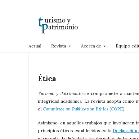
Actual
Revista
Acerca de
Equipo edit
Ética
Turismo y Patrimonio
se compromete a mantener
integridad académica. La revista adopta como m
el
Committee on Publication Ethics
(COPE)
.
Asimismo, en aquellos trabajos que involucren i
principios éticos establecidos en la
Declaración 
el respeto, la dignidad y los derechos de las per