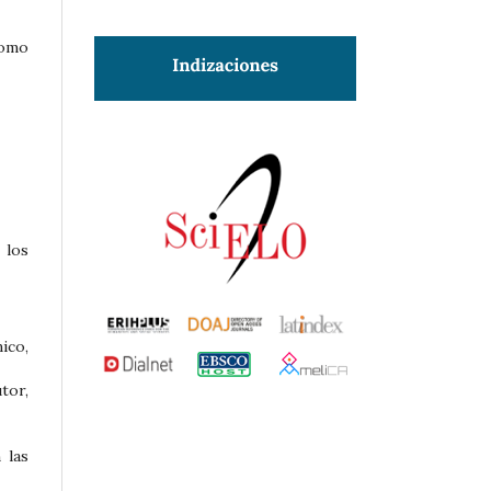
como
 los
ico,
tor,
 las