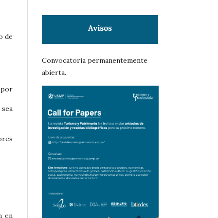
o de
Convocatoria permanentemente
abierta.
 por
 sea
ores
n en