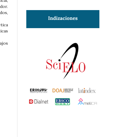
cal,
dor.
dos,
tica
icas
ajos