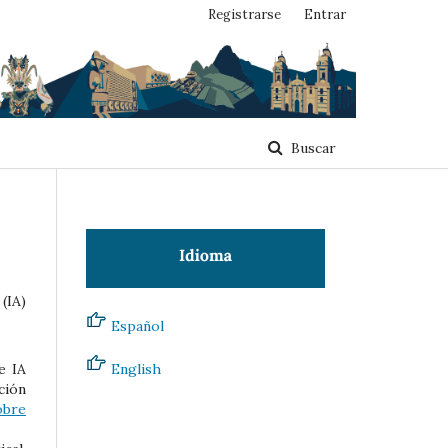
Registrarse
Entrar
Buscar
(IA)
Español
e IA
English
ción
obre