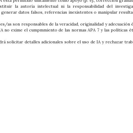
A está permitido únicamente como apoyo (p. ej., corrección gramati
tituir la autoría intelectual ni la responsabilidad del investiga
generar datos falsos, referencias inexistentes o manipular resulta
s/as son responsables de la veracidad, originalidad y adecuación é
IA no exime el cumpmmiento de las normas APA 7 y las políticas ét
rá solicitar detalles adicionales sobre el uso de IA y rechazar trab