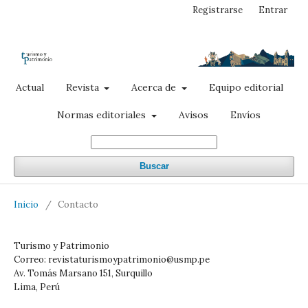
Registrarse
Entrar
Actual
Revista
Acerca de
Equipo editorial
Normas editoriales
Avisos
Envíos
Buscar
Inicio
/
Contacto
Turismo y Patrimonio
Correo: revistaturismoypatrimonio@usmp.pe
Av. Tomás Marsano 151, Surquillo
Lima, Perú