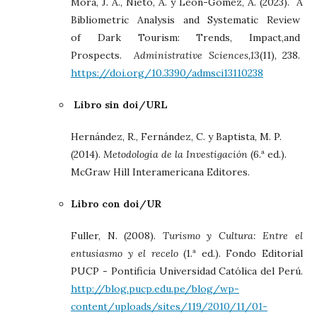
Mora, J. A., Nieto, A. y León-Gómez, A. (2023). A
Bibliometric Analysis and Systematic Review
of Dark Tourism: Trends, Impact,and
Prospects.
Administrative Sciences,13
(11), 238.
https://doi.org/10.3390/admsci13110238
Libro sin doi/URL
Hernández, R., Fernández, C. y Baptista, M. P.
(2014).
Metodología de la Investigación
(6.ª ed.).
McGraw Hill Interamericana Editores.
Libro con doi/UR
Fuller, N. (2008).
Turismo y Cultura: Entre el
entusiasmo y el recelo
(1.ª ed.). Fondo Editorial
PUCP - Pontificia Universidad Católica del Perú.
http://blog.pucp.edu.pe/blog/wp-
content/uploads/sites/119/2010/11/01-