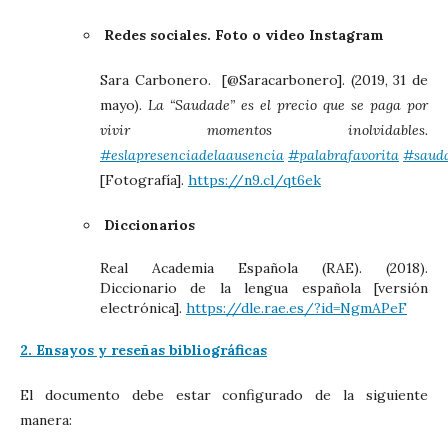
Redes sociales. Foto o video Instagram
Sara Carbonero. [@Saracarbonero]. (2019, 31 de
mayo).
La “Saudade” es el precio que se paga por
vivir momentos inolvidables.
#eslapresenciadelaausencia
#palabrafavorita
#saud
[Fotografía].
https://n9.cl/qt6ek
Diccionarios
Real Academia Española (RAE). (2018).
Diccionario de la lengua española [versión
electrónica].
https://dle.rae.es/?id=NgmAPeF
2. Ensayos y reseñas bibliográficas
El documento debe estar configurado de la siguiente
manera: